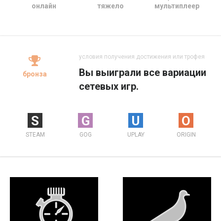
онлайн
тяжело
мультиплеер
условия получения достижения или трофея
Вы выиграли все вариации
бронза
сетевых игр.
S
G
U
O
STEAM
GOG
UPLAY
ORIGIN