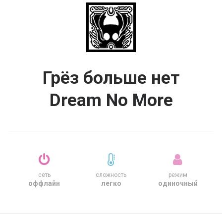
Грёз больше нет
Dream No More
сеть
сложность
режим
оффлайн
легко
одиночный