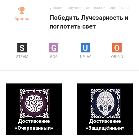
условия получения достижения или трофея
Победить Лучезарность и
бронза
поглотить свет
S
G
U
O
STEAM
GOG
UPLAY
ORIGIN
Достижение
Достижение
«Очарованный»
«Защищённый»