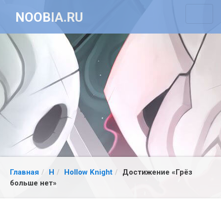
NOOBIA.RU
Главная
H
Hollow Knight
Достижение «Грёз
больше нет»