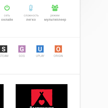
сеть
сложность
режим
онлайн
легко
мультиплеер
S
G
U
O
STEAM
GOG
UPLAY
ORIGIN