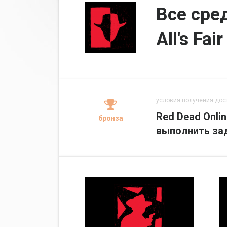
Все сре
All's Fair
условия получения дос
Red Dead Onli
бронза
выполнить за