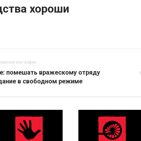
дства хороши
тижения или трофея
ne: помешать вражескому отряду
дание в свободном режиме