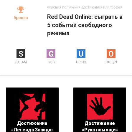
условия получения достижения или трофея
Red Dead Online: сыграть в
бронза
5 событий свободного
режима
S
G
U
O
STEAM
GOG
UPLAY
ORIGIN
Достижение
Достижение
«Легенда Запада»
«Рука помощи»