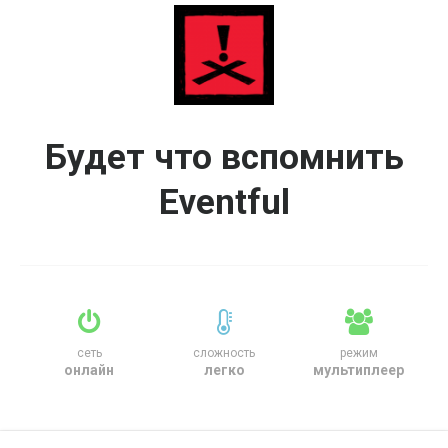
Будет что вспомнить
Eventful
сеть
сложность
режим
онлайн
легко
мультиплеер