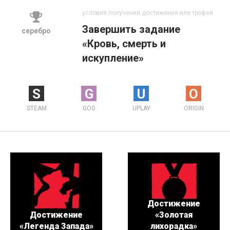
условия получения достижения или трофея
Завершить задание
серебро
«Кровь, смерть и
искупление»
S
G
U
O
STEAM
GOG
UPLAY
ORIGIN
Достижение
Достижение
«Золотая
«Легенда Запада»
лихорадка»