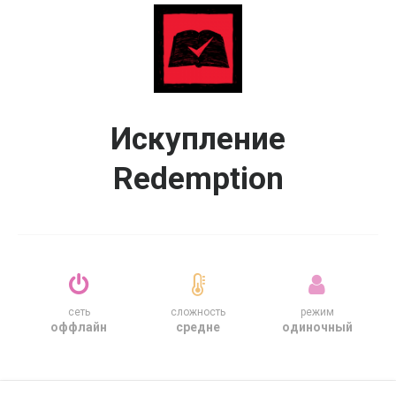
Искупление
Redemption
сеть
сложность
режим
оффлайн
средне
одиночный