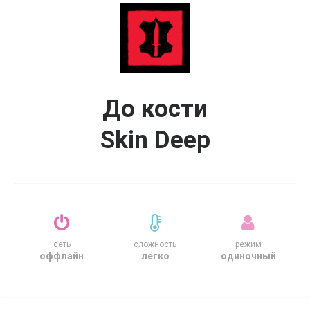
До кости
Skin Deep
сеть
сложность
режим
оффлайн
легко
одиночный