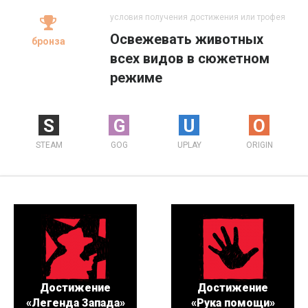
условия получения достижения или трофея
Освежевать животных
бронза
всех видов в сюжетном
режиме
S
G
U
O
STEAM
GOG
UPLAY
ORIGIN
Достижение
Достижение
«Легенда Запада»
«Рука помощи»