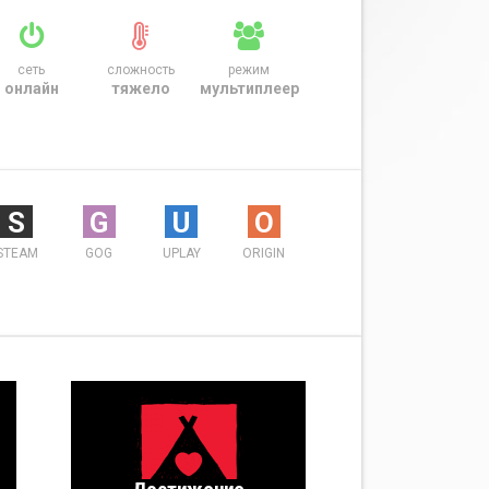
сеть
сложность
режим
онлайн
тяжело
мультиплеер
S
G
U
O
STEAM
GOG
UPLAY
ORIGIN