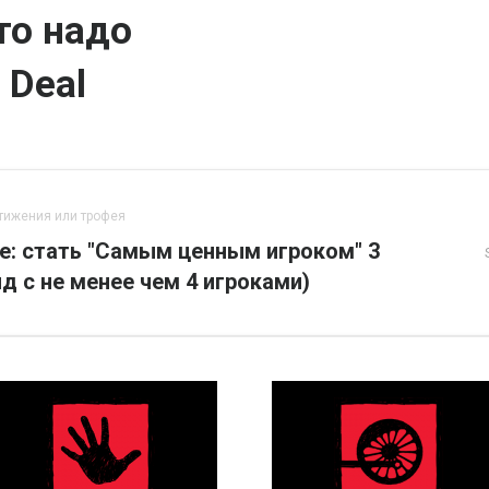
то надо
 Deal
тижения или трофея
ne: стать "Самым ценным игроком" 3
нд с не менее чем 4 игроками)