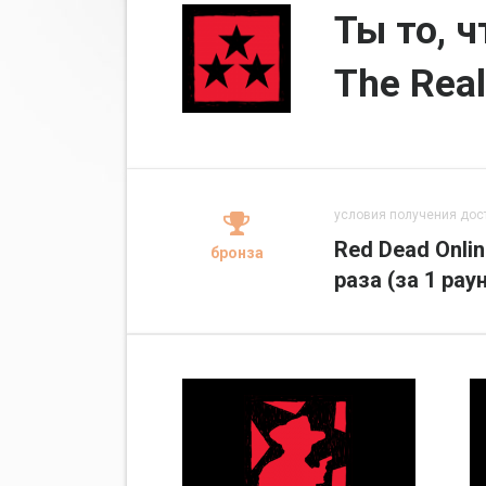
Ты то, ч
The Real
условия получения дос
Red Dead Onli
бронза
раза (за 1 рау