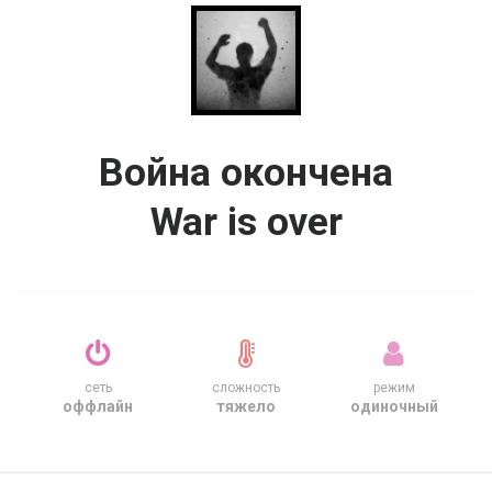
Война окончена
War is over
сеть
сложность
режим
оффлайн
тяжело
одиночный