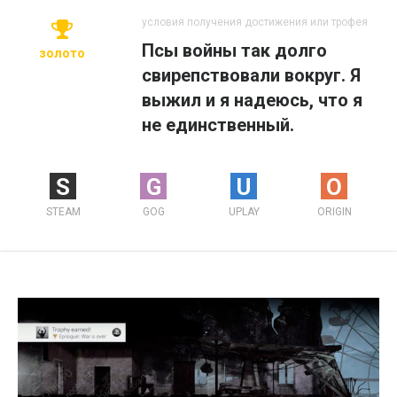
условия получения достижения или трофея
Псы войны так долго
золото
свирепствовали вокруг. Я
выжил и я надеюсь, что я
не единственный.
S
G
U
O
STEAM
GOG
UPLAY
ORIGIN