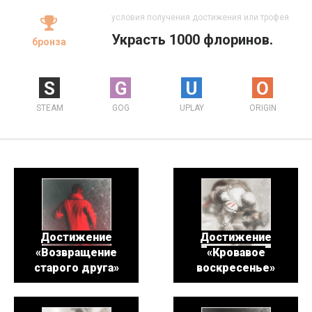
условия получения достижения или трофея
Украсть 1000 флоринов.
бронза
S
G
U
O
STEAM
GOG
UPLAY
ORIGIN
Достижение
Достижение
«Возвращение
«Кровавое
старого друга»
воскресенье»