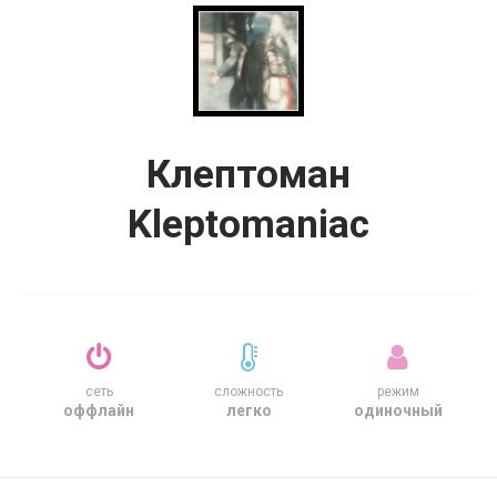
Клептоман
Kleptomaniac
сеть
сложность
режим
оффлайн
легко
одиночный