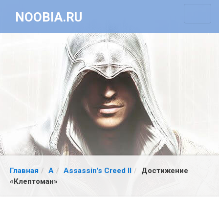
NOOBIA.RU
Главная
A
Assassin's Creed II
Достижение
«Клептоман»