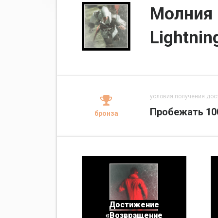
Молния
Lightnin
условия получения дос
Пробежать 10
бронза
Достижение
«Возвращение