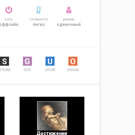
сеть
сложность
режим
оффлайн
легко
одиночный
S
G
U
O
STEAM
GOG
UPLAY
ORIGIN
Достижение