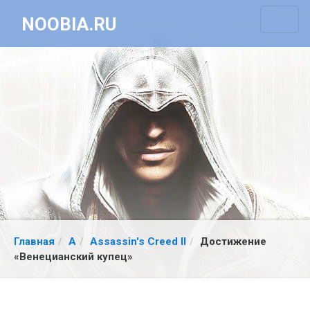
NOOBIA.RU
Главная
A
Assassin's Creed II
Достижение
«Венецианский купец»