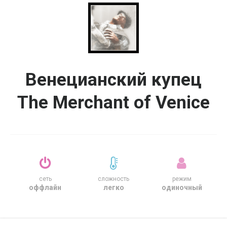
Венецианский купец
The Merchant of Venice
сеть
сложность
режим
оффлайн
легко
одиночный