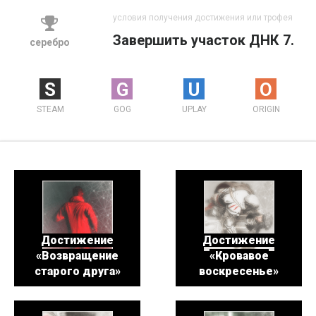
условия получения достижения или трофея
Завершить участок ДНК 7.
серебро
S
G
U
O
STEAM
GOG
UPLAY
ORIGIN
Достижение
Достижение
«Возвращение
«Кровавое
старого друга»
воскресенье»