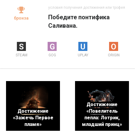
условия получения достижения или трофея
Победите понтифика
бронза
Саливана.
S
G
U
O
STEAM
GOG
UPLAY
ORIGIN
Достижение
Достижение
«Повелитель
«Зажечь Первое
пепла: Лотрик,
пламя»
младший принц»