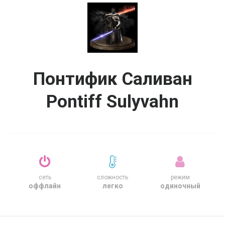
Понтифик Саливан
Pontiff Sulyvahn
сеть
сложность
режим
оффлайн
легко
одиночный