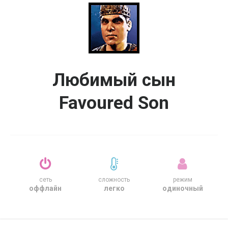
Любимый сын
Favoured Son
сеть
сложность
режим
оффлайн
легко
одиночный