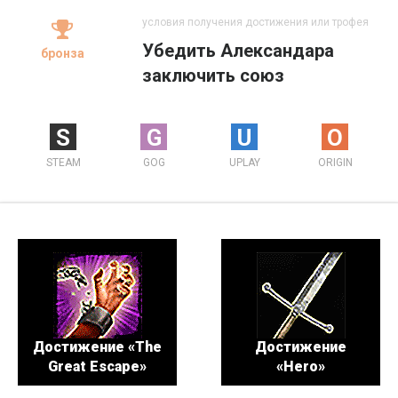
условия получения достижения или трофея
Убедить Александара
бронза
заключить союз
S
G
U
O
STEAM
GOG
UPLAY
ORIGIN
Достижение «The
Достижение
Great Escape»
«Hero»