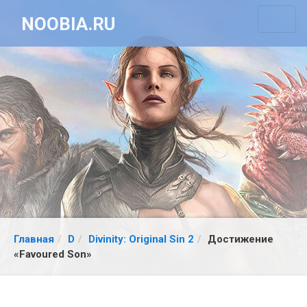
NOOBIA.RU
Главная
D
Divinity: Original Sin 2
Достижение
«Favoured Son»