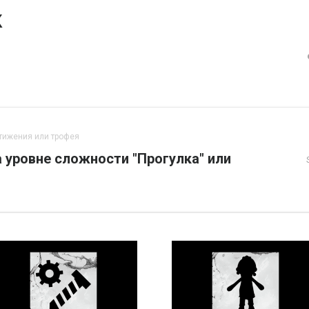
к
тижения или трофея
а уровне сложности "Прогулка" или