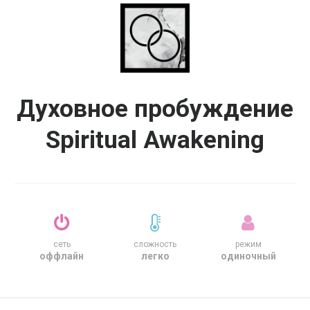
Духовное пробуждение
Spiritual Awakening
сеть
сложность
режим
оффлайн
легко
одиночный