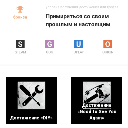
условия получения достижения или трофея
Примириться со своим
бронза
прошлым и настоящим
S
G
U
O
STEAM
GOG
UPLAY
ORIGIN
Достижение
«Good to See You
Достижение «DIY»
Again»