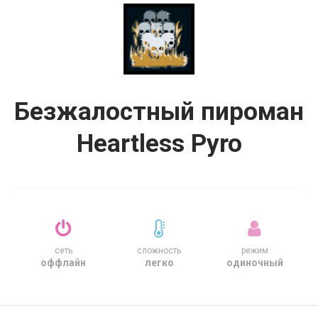
Безжалостный пироман
Heartless Pyro
сеть
сложность
режим
оффлайн
легко
одиночный