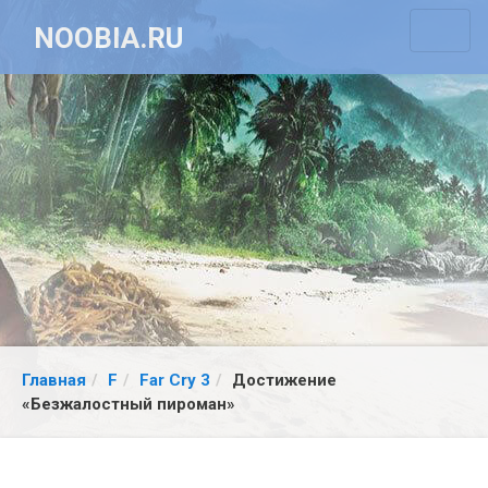
NOOBIA.RU
Главная
F
Far Cry 3
Достижение
«Безжалостный пироман»