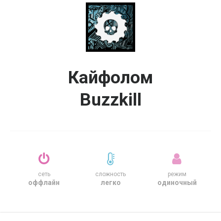
Кайфолом
Buzzkill
сеть
сложность
режим
оффлайн
легко
одиночный