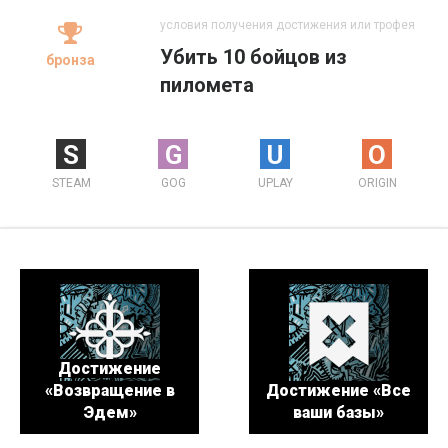
условия получения достижения или трофея
Убить 10 бойцов из
бронза
пиломета
S
G
U
O
STEAM
GOG
UPLAY
ORIGIN
Достижение
«Возвращение в
Достижение «Все
Эдем»
ваши базы»