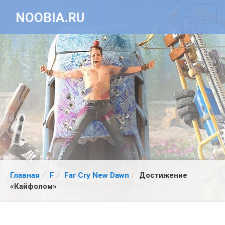
NOOBIA.RU
Главная
F
Far Cry New Dawn
Достижение
«Кайфолом»