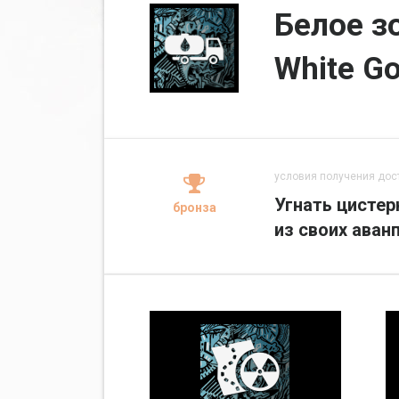
Белое з
White Go
условия получения дос
Угнать цистер
бронза
из своих аван