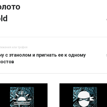
олото
ld
тижения или трофея
ну с этанолом и пригнать ее к одному
постов