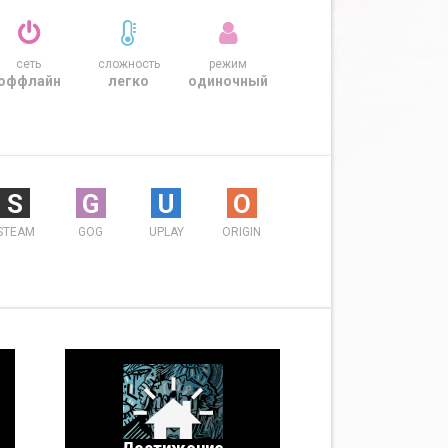
сеть
сложность
режим
оффлайн
легко
одиночный
S
G
U
O
STEAM
GOG
UPLAY
ORIGIN