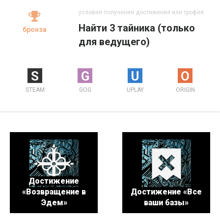
условия получения достижения или трофея
Найти 3 тайника (только
бронза
для ведущего)
S
G
U
O
STEAM
GOG
UPLAY
ORIGIN
Достижение
«Возвращение в
Достижение «Все
Эдем»
ваши базы»