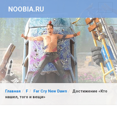
NOOBIA.RU
Главная
F
Far Cry New Dawn
Достижение «Кто
нашел, того и вещи»