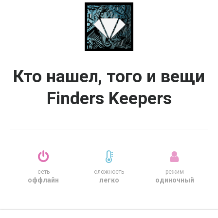
Кто нашел, того и вещи
Finders Keepers
сеть
сложность
режим
оффлайн
легко
одиночный