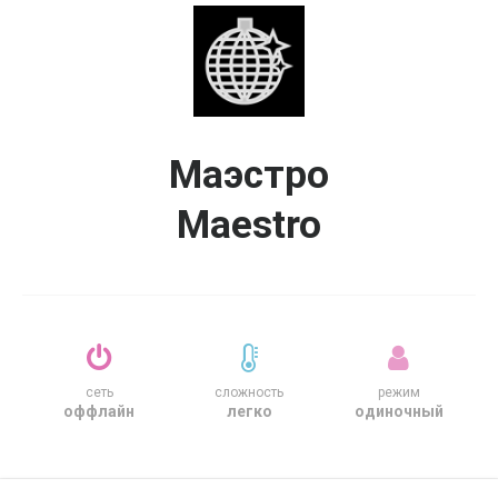
Маэстро
Maestro
сеть
сложность
режим
оффлайн
легко
одиночный