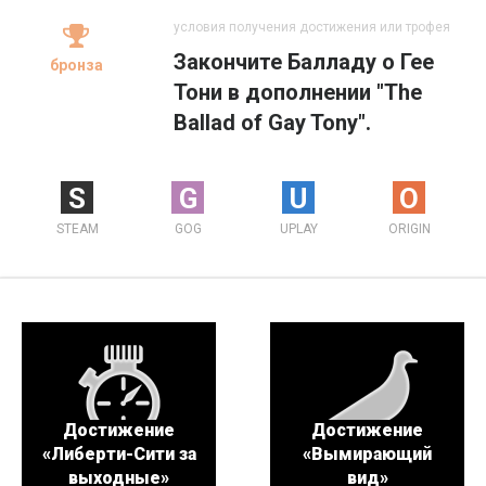
условия получения достижения или трофея
Закончите Балладу о Гее
бронза
Тони в дополнении "The
Ballad of Gay Tony".
S
G
U
O
STEAM
GOG
UPLAY
ORIGIN
Достижение
Достижение
«Либерти-Сити за
«Вымирающий
выходные»
вид»