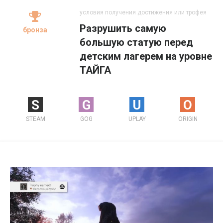
условия получения достижения или трофея
Разрушить самую
бронза
большую статую перед
детским лагерем на уровне
ТАЙГА
S
G
U
O
STEAM
GOG
UPLAY
ORIGIN