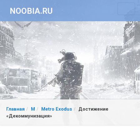
NOOBIA.RU
Главная
M
Metro Exodus
Достижение
«Декоммунизация»