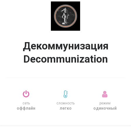
Декоммунизация
Decommunization
сеть
сложность
режим
оффлайн
легко
одиночный