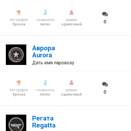
тип трофея
сложность
режим
0
бронза
легко
одиночный
Аврора
Aurora
Дать имя паровозу
тип трофея
сложность
режим
0
бронза
легко
одиночный
Регата
Regatta