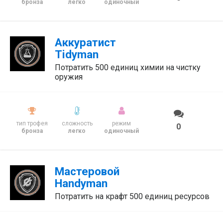
бронза
легко
одиночный
Аккуратист
Tidyman
Потратить 500 единиц химии на чистку
оружия
тип трофея
сложность
режим
0
бронза
легко
одиночный
Мастеровой
Handyman
Потратить на крафт 500 единиц ресурсов