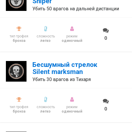
Sniper
Убить 50 врагов на дальней дистанции
тип трофея
сложность
режим
0
бронза
легко
одиночный
Бесшумный стрелок
Silent marksman
Убить 30 врагов из Тихаря
тип трофея
сложность
режим
0
бронза
легко
одиночный