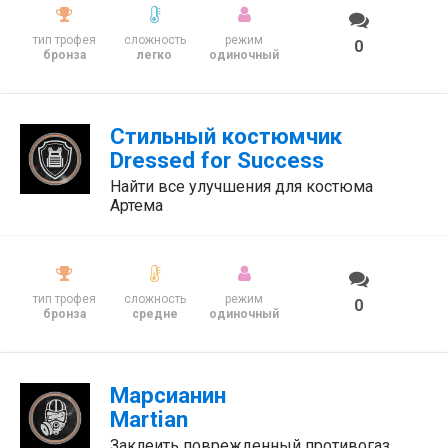
тип трофея
сложность
режим
0
бронза
легко
одиночный
Стильный костюмчик
Dressed for Success
Найти все улучшения для костюма
Артема
тип трофея
сложность
режим
0
бронза
средне
одиночный
Марсианин
Martian
Заклеить поврежденный противогаз