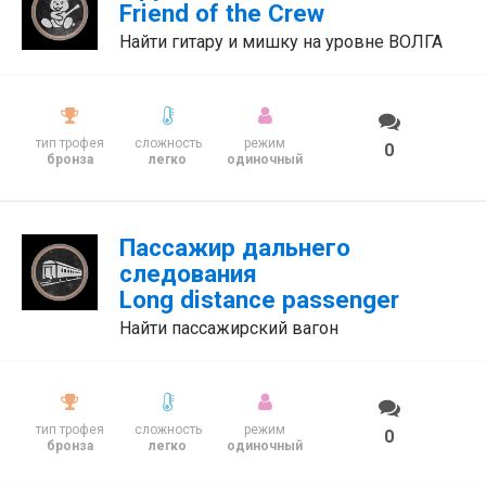
Friend of the Crew
Найти гитару и мишку на уровне ВОЛГА
тип трофея
сложность
режим
0
бронза
легко
одиночный
Пассажир дальнего
следования
Long distance passenger
Найти пассажирский вагон
тип трофея
сложность
режим
0
бронза
легко
одиночный