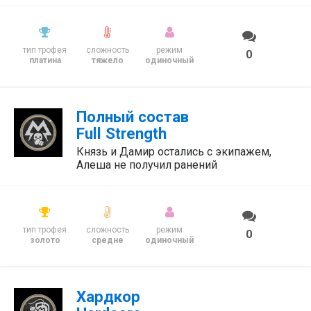
тип трофея
сложность
режим
0
платина
тяжело
одиночный
Полный состав
Full Strength
Князь и Дамир остались с экипажем,
Алеша не получил ранений
тип трофея
сложность
режим
0
золото
средне
одиночный
Хардкор