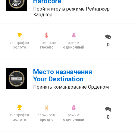
Hardcore
Пройти игру в режиме Рейнджер
Хардкор
тип трофея
сложность
режим
0
золото
тяжело
одиночный
Место назначения
Your Destination
Принять командование Орденом
тип трофея
сложность
режим
0
золото
средне
одиночный