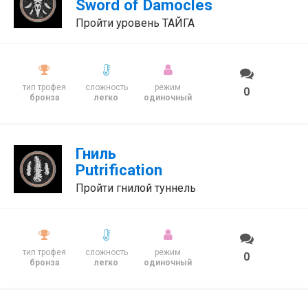
Sword of Damocles
Пройти уровень ТАЙГА
тип трофея
сложность
режим
0
бронза
легко
одиночный
Гниль
Putrification
Пройти гнилой туннель
тип трофея
сложность
режим
0
бронза
легко
одиночный