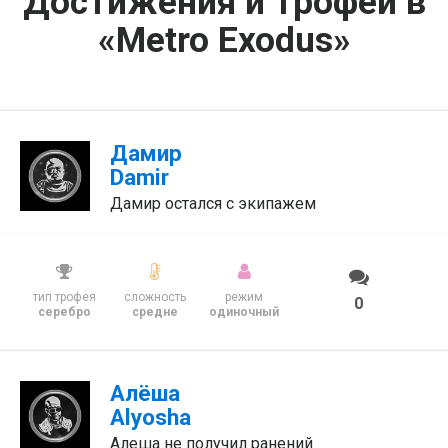
Достижения и трофеи в
«Metro Exodus»
Дамир
Damir
Дамир остался с экипажем
тип трофея
сложность
режим
0
серебро
средне
одиночный
Алёша
Alyosha
Алеша не получил ранений