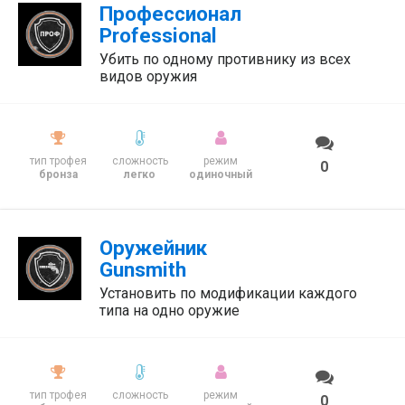
Профессионал
Professional
Убить по одному противнику из всех
видов оружия
тип трофея
сложность
режим
0
бронза
легко
одиночный
Оружейник
Gunsmith
Установить по модификации каждого
типа на одно оружие
тип трофея
сложность
режим
0