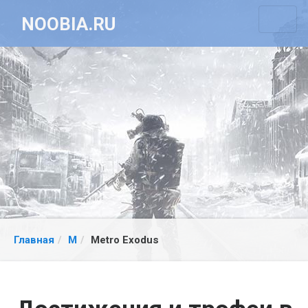
NOOBIA.RU
Главная
M
Metro Exodus