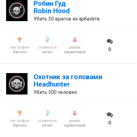
Робин Гуд
Robin Hood
Убить 30 врагов из арбалета
тип трофея
сложность
режим
0
бронза
легко
одиночный
Охотник за головами
Headhunter
Убить 300 человек
тип трофея
сложность
режим
0
бронза
легко
одиночный