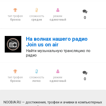
тип трофея
сложность
режим
0
бронза
средне
одиночный
На волнах нашего радио
Join us on air
Найти музыкальную трансляцию по
радио
тип трофея
сложность
режим
0
бронза
легко
одиночный
NOOBIA.RU — достижения, трофеи и ачивки в компьютерных