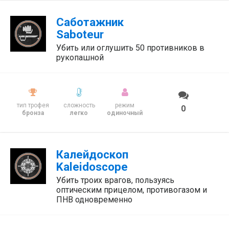
Саботажник
Saboteur
Убить или оглушить 50 противников в
рукопашной
тип трофея
сложность
режим
0
бронза
легко
одиночный
Калейдоскоп
Kaleidoscope
Убить троих врагов, пользуясь
оптическим прицелом, противогазом и
ПНВ одновременно