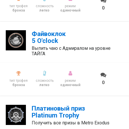
тип трофея
сложность
режим
0
бронза
легко
одиночный
Файвоклок
5 O'clock
Выпить чаю с Адмиралом на уровне
ТАЙГА
тип трофея
сложность
режим
0
бронза
легко
одиночный
Платиновый приз
Platinum Trophy
Получить все призы в Metro Exodus