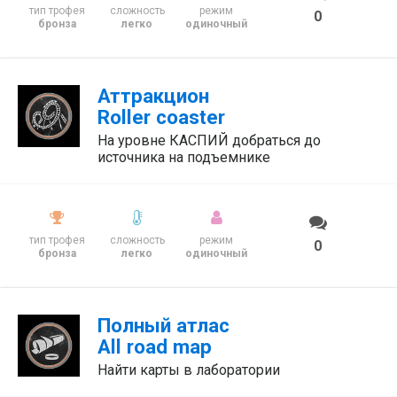
тип трофея
сложность
режим
0
бронза
легко
одиночный
Аттракцион
Roller coaster
На уровне КАСПИЙ добраться до
источника на подъемнике
тип трофея
сложность
режим
0
бронза
легко
одиночный
Полный атлас
All road map
Найти карты в лаборатории