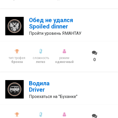
Обед не удался
Spoiled dinner
Пройти уровень ЯМАНТАУ
тип трофея
сложность
режим
0
бронза
легко
одиночный
Водила
Driver
Проехаться на "Буханке"