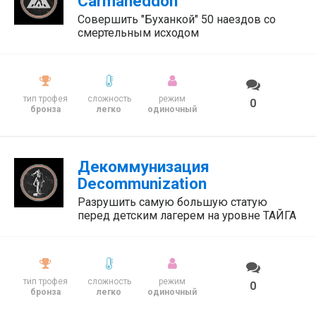
Carmaheddon
Совершить "Буханкой" 50 наездов со
смертельным исходом
тип трофея
сложность
режим
0
бронза
легко
одиночный
Декоммунизация
Decommunization
Разрушить самую большую статую
перед детским лагерем на уровне ТАЙГА
тип трофея
сложность
режим
0
бронза
легко
одиночный