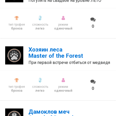
Погулять на свадьбе на уровне ЛЕТО
тип трофея
сложность
режим
0
бронза
легко
одиночный
Хозяин леса
Master of the Forest
При первой встрече отбиться от медведя
тип трофея
сложность
режим
0
бронза
легко
одиночный
Дамоклов меч