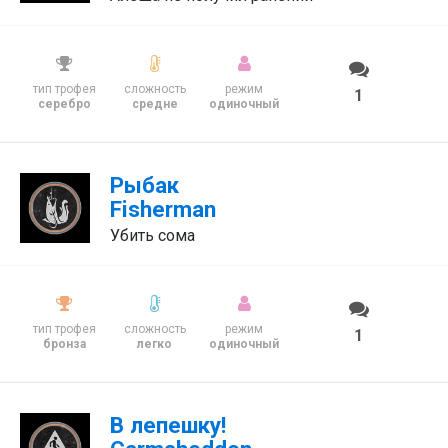
тип трофея
сложность
режим
1
серебро
средне
одиночный
Рыбак
Fisherman
Убить сома
тип трофея
сложность
режим
1
бронза
легко
одиночный
В лепешку!