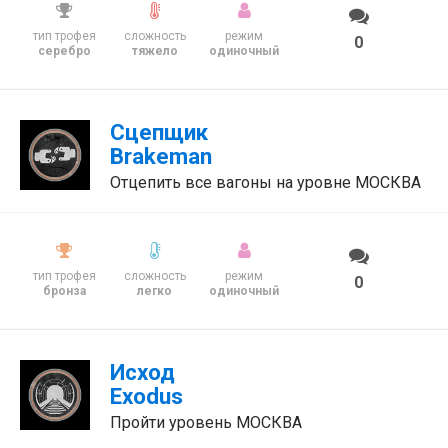
тип трофея
сложность
режим
0
серебро
тяжело
одиночный
Сцепщик
Brakeman
Отцепить все вагоны на уровне МОСКВА
тип трофея
сложность
режим
0
бронза
легко
одиночный
Исход
Exodus
Пройти уровень МОСКВА