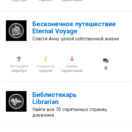
серебро
тяжело
одиночный
Бесконечное путешествие
Eternal Voyage
Спасти Анну ценой собственной жизни
тип трофея
сложность
режим
0
серебро
средне
одиночный
Библиотекарь
Librarian
Найти все 70 спрятанных страниц
дневника