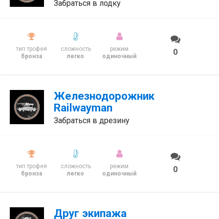
Забраться в лодку
тип трофея
сложность
режим
0
бронза
легко
одиночный
Железнодорожник
Railwayman
Забраться в дрезину
тип трофея
сложность
режим
0
бронза
легко
одиночный
Друг экипажа