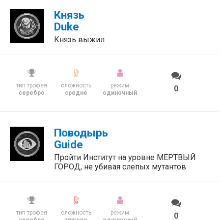
Князь
Duke
Князь выжил
тип трофея
сложность
режим
0
серебро
средне
одиночный
Поводырь
Guide
Пройти Институт на уровне МЕРТВЫЙ
ГОРОД, не убивая слепых мутантов
тип трофея
сложность
режим
0