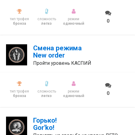
тип трофея
сложность
режим
0
бронза
легко
одиночный
Смена режима
New order
Пройти уровень КАСПИЙ
тип трофея
сложность
режим
0
бронза
легко
одиночный
Горько!
Gor'ko!