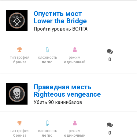
Опустить мост
Lower the Bridge
Пройти уровень ВОЛГА
тип трофея
сложность
режим
0
бронза
легко
одиночный
Праведная месть
Righteous vengeance
Убить 90 каннибалов
тип трофея
сложность
режим
0
бронза
легко
одиночный