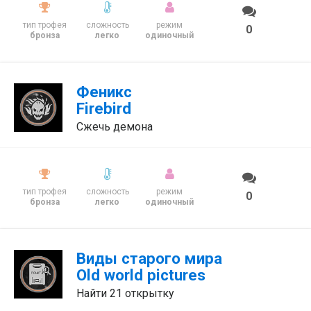
тип трофея
сложность
режим
0
бронза
легко
одиночный
Феникс
Firebird
Сжечь демона
тип трофея
сложность
режим
0
бронза
легко
одиночный
Виды старого мира
Old world pictures
Найти 21 открытку