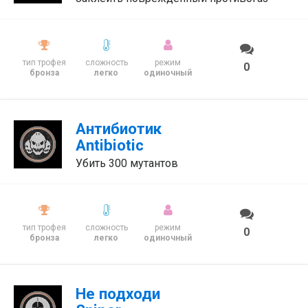
тип трофея
сложность
режим
0
бронза
легко
одиночный
Антибиотик
Antibiotic
Убить 300 мутантов
тип трофея
сложность
режим
0
бронза
легко
одиночный
Не подходи