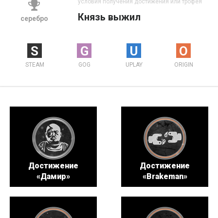
условия получения достижения или трофея
Князь выжил
серебро
S
G
U
O
STEAM
GOG
UPLAY
ORIGIN
Достижение
Достижение
«Дамир»
«Brakeman»