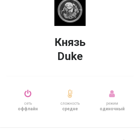
Князь
Duke
сеть
сложность
режим
оффлайн
средне
одиночный