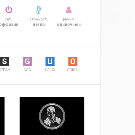
сеть
сложность
режим
оффлайн
легко
одиночный
S
G
U
O
STEAM
GOG
UPLAY
ORIGIN