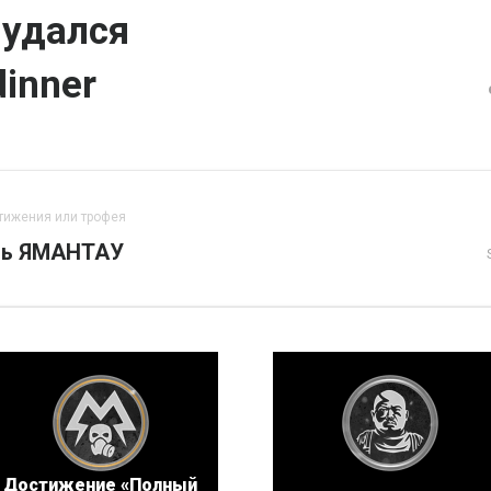
 удался
dinner
тижения или трофея
нь ЯМАНТАУ
Достижение «Полный