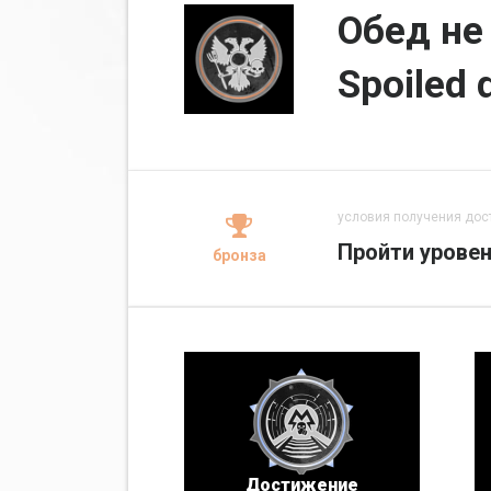
Обед не
Spoiled 
условия получения дос
Пройти урове
бронза
Достижение