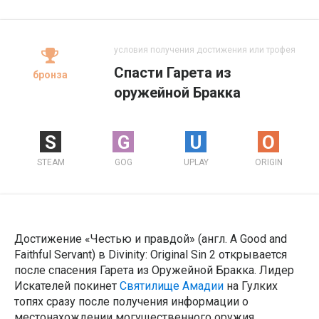
условия получения достижения или трофея
Спасти Гарета из
бронза
оружейной Бракка
S
G
U
O
STEAM
GOG
UPLAY
ORIGIN
Достижение «Честью и правдой» (англ. A Good and
Faithful Servant) в Divinity: Original Sin 2 открывается
после спасения Гарета из Оружейной Бракка. Лидер
Искателей покинет
Святилище Амадии
на Гулких
топях сразу после получения информации о
местонахождении могущественного оружия,