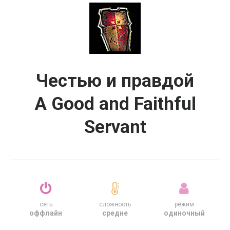
Честью и правдой
A Good and Faithful
Servant
сеть
сложность
режим
оффлайн
средне
одиночный